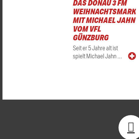
DAS DONAU 3 FM
WEIHNACHTSMARKT
MIT MICHAEL JAHN
VOM VFL
GÜNZBURG
Seit er 5 Jahre alt ist
spielt Michael Jahn …