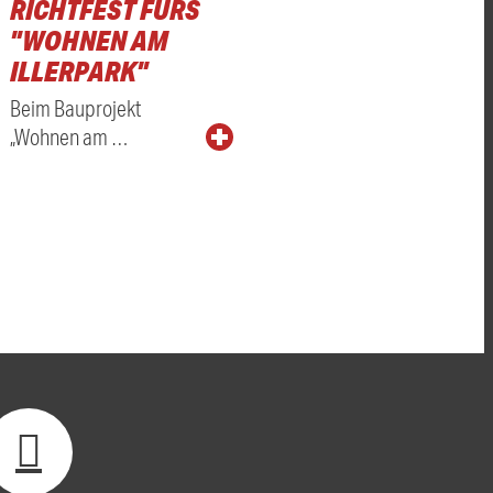
RICHTFEST FÜRS
"WOHNEN AM
ILLERPARK"
Beim Bauprojekt
„Wohnen am …