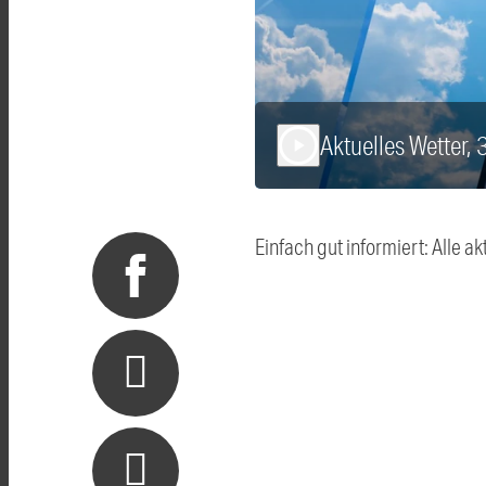
Aktuelles Wetter, 
play_arrow
Einfach gut informiert: Alle