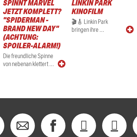
SPINNT MARVEL
LINKIN PARK
RADIO
JETZT KOMPLETT?
KINOFILM
"SPIDERMAN -
🎬🎸 Linkin Park
BRAND NEW DAY"
bringen ihre …
(ACHTUNG:
SPOILER-ALARM!)
Die freundliche Spinne
von nebenan klettert …