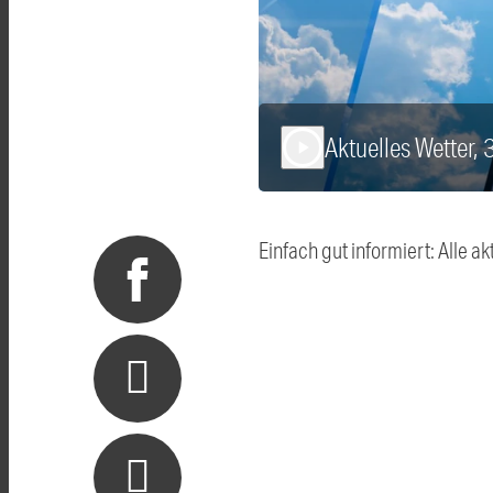
Aktuelles Wetter, 
play_arrow
Einfach gut informiert: Alle