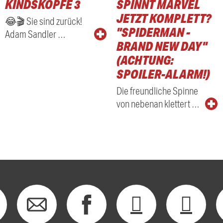
KINDSKÖPFE 3
SPINNT MARVEL
RADIO
JETZT KOMPLETT?
😂🎬 Sie sind zurück!
"SPIDERMAN -
Adam Sandler …
BRAND NEW DAY"
(ACHTUNG:
SPOILER-ALARM!)
Die freundliche Spinne
von nebenan klettert …