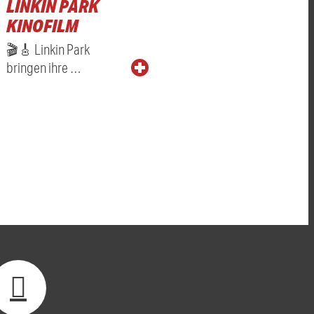
LINKIN PARK
KINOFILM
🎬🎸 Linkin Park
bringen ihre …