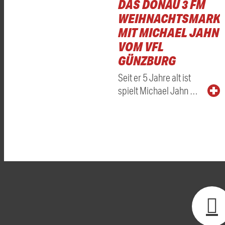
DAS DONAU 3 FM
WEIHNACHTSMARKT
MIT MICHAEL JAHN
VOM VFL
GÜNZBURG
Seit er 5 Jahre alt ist
spielt Michael Jahn …