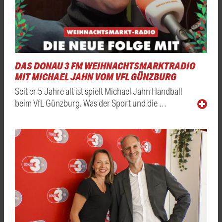
DAS DONAU 3 FM WEIHNACHTSMARKTRADIO
MIT MICHAEL JAHN VOM VFL GÜNZBURG
Seit er 5 Jahre alt ist spielt Michael Jahn Handball
beim VfL Günzburg. Was der Sport und die …