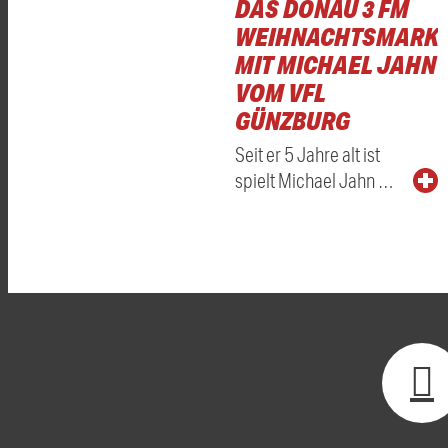
DAS DONAU 3 FM
WEIHNACHTSMARKT
MIT MICHAEL JAHN
VOM VFL
GÜNZBURG
Seit er 5 Jahre alt ist
spielt Michael Jahn …