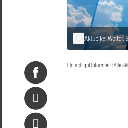
Aktuelles Wetter, 
play_arrow
Einfach gut informiert: Alle