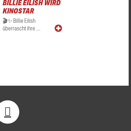
BILLIE EILISH WIRD
KINOSTAR
🎬✨ Billie Eilish
überrascht ihre …