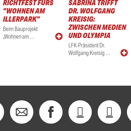
RICHTFEST FÜRS
SABRINA TRIFFT
RADIO
"WOHNEN AM
DR. WOLFGANG
ILLERPARK"
KREISIG:
ZWISCHEN MEDIEN
Beim Bauprojekt
UND OLYMPIA
„Wohnen am …
LFK-Präsident Dr.
Wolfgang Kreisig …