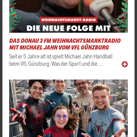
DAS DONAU 3 FM WEIHNACHTSMARKTRADIO
MIT MICHAEL JAHN VOM VFL GÜNZBURG
Seit er 5 Jahre alt ist spielt Michael Jahn Handball
beim VfL Günzburg. Was der Sport und die …