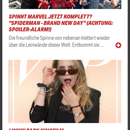
SPINNT MARVEL JETZT KOMPLETT?
"SPIDERMAN - BRAND NEW DAY" (ACHTUNG:
SPOILER-ALARM!)
Die freundliche Spinne von nebenan klettert wieder
über die Leinwände dieser Welt. Entkommt sie …