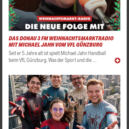
DAS DONAU 3 FM WEIHNACHTSMARKTRADIO
MIT MICHAEL JAHN VOM VFL GÜNZBURG
Seit er 5 Jahre alt ist spielt Michael Jahn Handball
beim VfL Günzburg. Was der Sport und die …