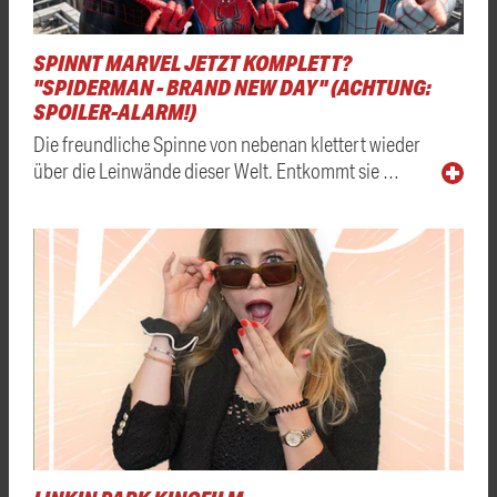
SPINNT MARVEL JETZT KOMPLETT?
"SPIDERMAN - BRAND NEW DAY" (ACHTUNG:
SPOILER-ALARM!)
Die freundliche Spinne von nebenan klettert wieder
über die Leinwände dieser Welt. Entkommt sie …