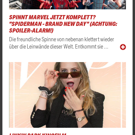
SPINNT MARVEL JETZT KOMPLETT?
"SPIDERMAN - BRAND NEW DAY" (ACHTUNG:
SPOILER-ALARM!)
Die freundliche Spinne von nebenan klettert wieder
über die Leinwände dieser Welt. Entkommt sie …