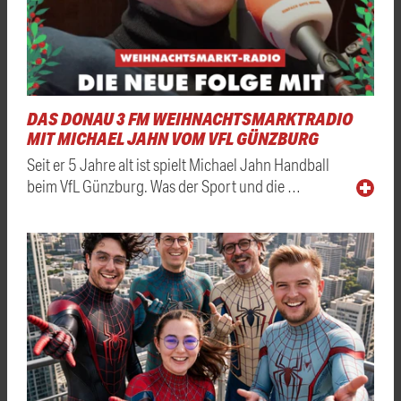
DAS DONAU 3 FM WEIHNACHTSMARKTRADIO
MIT MICHAEL JAHN VOM VFL GÜNZBURG
Seit er 5 Jahre alt ist spielt Michael Jahn Handball
beim VfL Günzburg. Was der Sport und die …