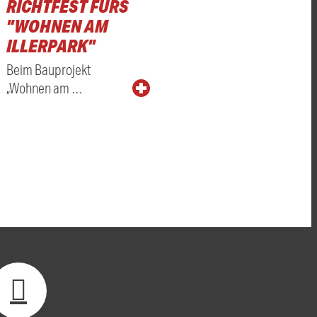
RICHTFEST FÜRS
"WOHNEN AM
ILLERPARK"
Beim Bauprojekt
„Wohnen am …