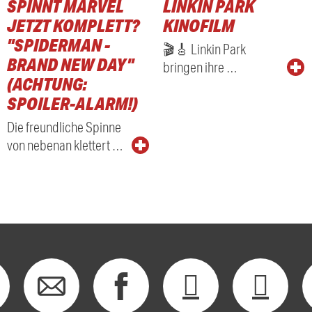
SPINNT MARVEL
LINKIN PARK
RADIO
JETZT KOMPLETT?
KINOFILM
"SPIDERMAN -
🎬🎸 Linkin Park
BRAND NEW DAY"
bringen ihre …
(ACHTUNG:
SPOILER-ALARM!)
Die freundliche Spinne
von nebenan klettert …