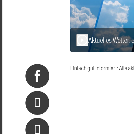
Aktuelles Wetter, 
play_arrow
Einfach gut informiert: Alle