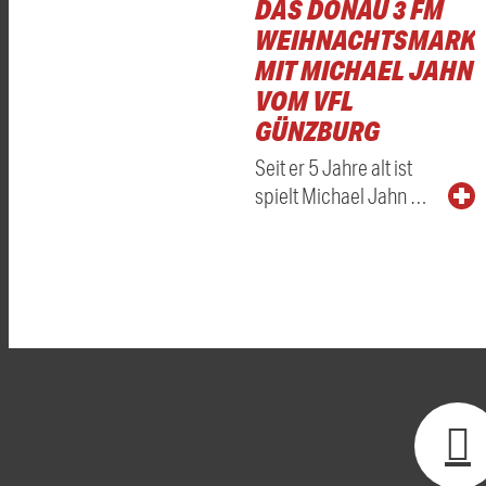
DAS DONAU 3 FM
WEIHNACHTSMARKT
MIT MICHAEL JAHN
VOM VFL
GÜNZBURG
Seit er 5 Jahre alt ist
spielt Michael Jahn …