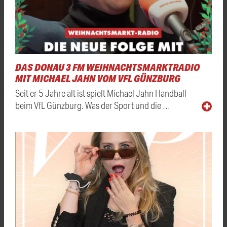
DAS DONAU 3 FM WEIHNACHTSMARKTRADIO
MIT MICHAEL JAHN VOM VFL GÜNZBURG
Seit er 5 Jahre alt ist spielt Michael Jahn Handball
beim VfL Günzburg. Was der Sport und die …