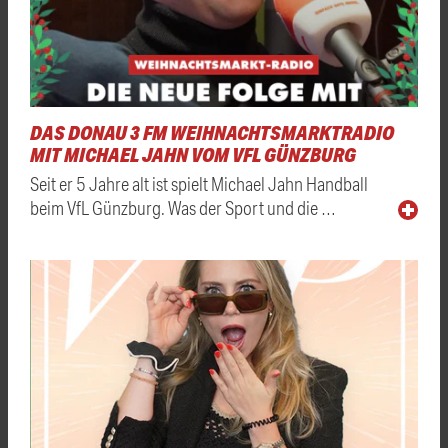
DAS DONAU 3 FM WEIHNACHTSMARKTRADIO
MIT MICHAEL JAHN VOM VFL GÜNZBURG
Seit er 5 Jahre alt ist spielt Michael Jahn Handball
beim VfL Günzburg. Was der Sport und die …