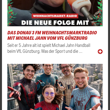
DAS DONAU 3 FM WEIHNACHTSMARKTRADIO
MIT MICHAEL JAHN VOM VFL GÜNZBURG
Seit er 5 Jahre alt ist spielt Michael Jahn Handball
beim VfL Günzburg. Was der Sport und die …