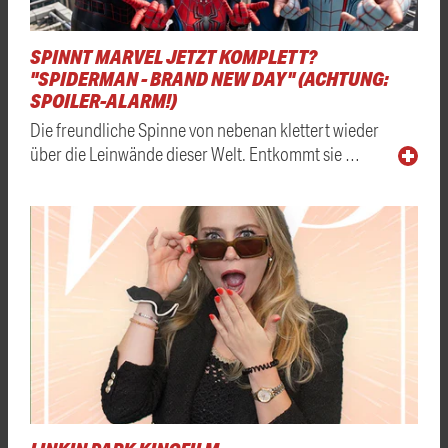
SPINNT MARVEL JETZT KOMPLETT?
"SPIDERMAN - BRAND NEW DAY" (ACHTUNG:
SPOILER-ALARM!)
Die freundliche Spinne von nebenan klettert wieder
über die Leinwände dieser Welt. Entkommt sie …