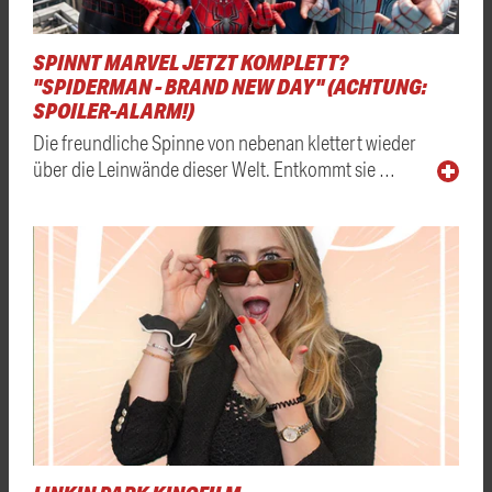
SPINNT MARVEL JETZT KOMPLETT?
"SPIDERMAN - BRAND NEW DAY" (ACHTUNG:
SPOILER-ALARM!)
Die freundliche Spinne von nebenan klettert wieder
über die Leinwände dieser Welt. Entkommt sie …