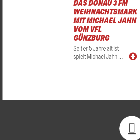
DAS DONAU 3 FM
WEIHNACHTSMARKT
MIT MICHAEL JAHN
VOM VFL
GÜNZBURG
Seit er 5 Jahre alt ist
spielt Michael Jahn …