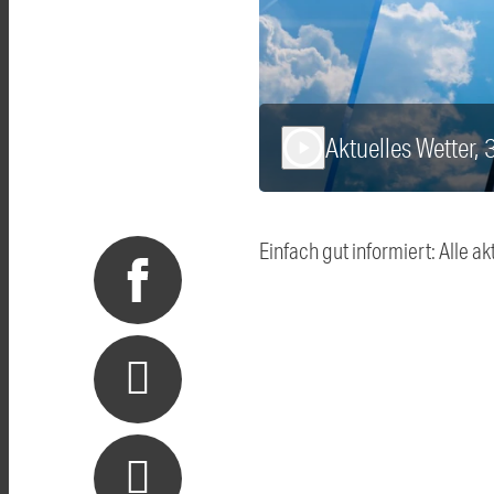
Aktuelles Wetter,
play_arrow
Einfach gut informiert: Alle