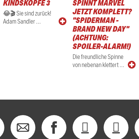
KINDSKÖPFE 3
SPINNT MARVEL
RADIO
JETZT KOMPLETT?
😂🎬 Sie sind zurück!
"SPIDERMAN -
Adam Sandler …
BRAND NEW DAY"
(ACHTUNG:
SPOILER-ALARM!)
Die freundliche Spinne
von nebenan klettert …