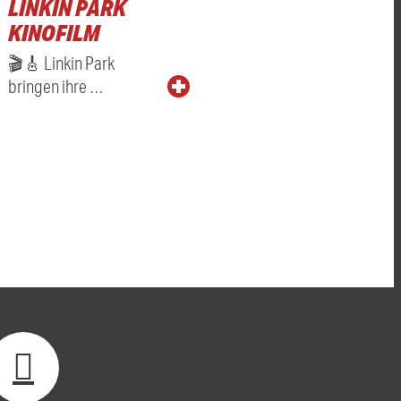
LINKIN PARK
KINOFILM
🎬🎸 Linkin Park
bringen ihre …