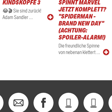
KINDSKÖPFE 3
SPINNT MARVEL
RADIO
JETZT KOMPLETT?
😂🎬 Sie sind zurück!
"SPIDERMAN -
Adam Sandler …
BRAND NEW DAY"
(ACHTUNG:
SPOILER-ALARM!)
Die freundliche Spinne
von nebenan klettert …