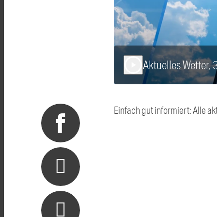
Aktuelles Wetter,
play_arrow
Einfach gut informiert: Alle