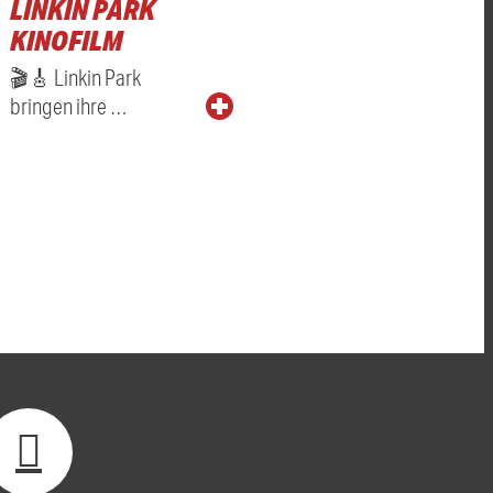
LINKIN PARK
KINOFILM
🎬🎸 Linkin Park
bringen ihre …