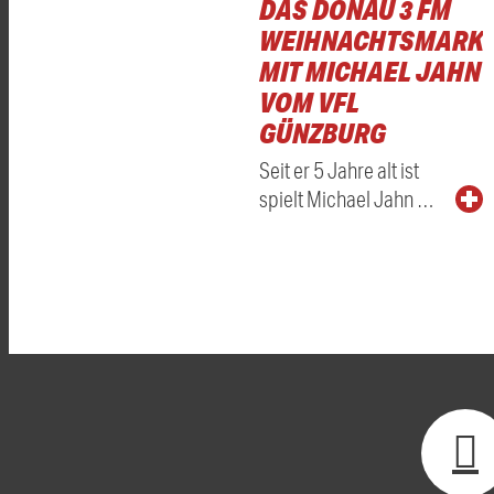
DAS DONAU 3 FM
WEIHNACHTSMARKT
MIT MICHAEL JAHN
VOM VFL
GÜNZBURG
Seit er 5 Jahre alt ist
spielt Michael Jahn …