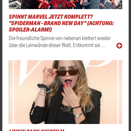
SPINNT MARVEL JETZT KOMPLETT?
"SPIDERMAN - BRAND NEW DAY" (ACHTUNG:
SPOILER-ALARM!)
Die freundliche Spinne von nebenan klettert wieder
über die Leinwände dieser Welt. Entkommt sie …