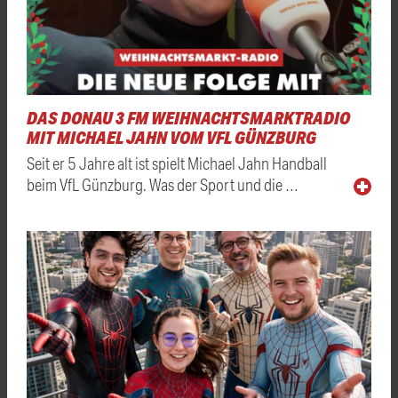
DAS DONAU 3 FM WEIHNACHTSMARKTRADIO
MIT MICHAEL JAHN VOM VFL GÜNZBURG
Seit er 5 Jahre alt ist spielt Michael Jahn Handball
beim VfL Günzburg. Was der Sport und die …