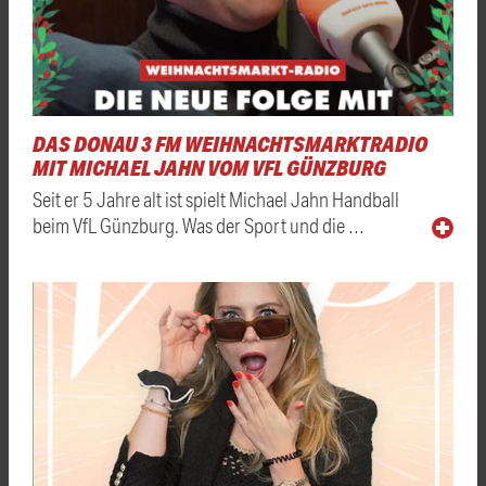
DAS DONAU 3 FM WEIHNACHTSMARKTRADIO
MIT MICHAEL JAHN VOM VFL GÜNZBURG
Seit er 5 Jahre alt ist spielt Michael Jahn Handball
beim VfL Günzburg. Was der Sport und die …