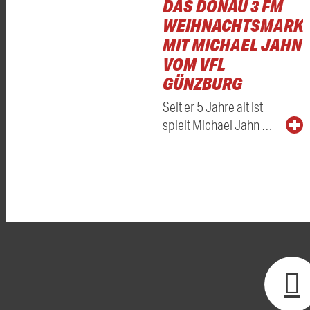
DAS DONAU 3 FM
WEIHNACHTSMARKT
MIT MICHAEL JAHN
VOM VFL
GÜNZBURG
Seit er 5 Jahre alt ist
spielt Michael Jahn …