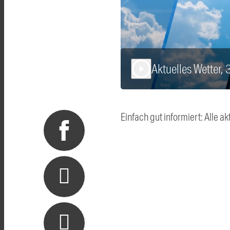
Aktuelles Wetter,
play_arrow
Einfach gut informiert: Alle