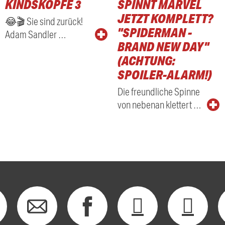
KINDSKÖPFE 3
SPINNT MARVEL
RADIO
JETZT KOMPLETT?
😂🎬 Sie sind zurück!
"SPIDERMAN -
Adam Sandler …
BRAND NEW DAY"
(ACHTUNG:
SPOILER-ALARM!)
Die freundliche Spinne
von nebenan klettert …