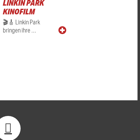
LINKIN PARK
KINOFILM
🎬🎸 Linkin Park
bringen ihre …