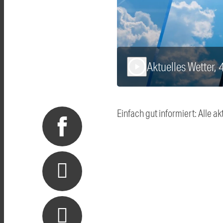
Aktuelles Wetter, 
play_arrow
Einfach gut informiert: Alle