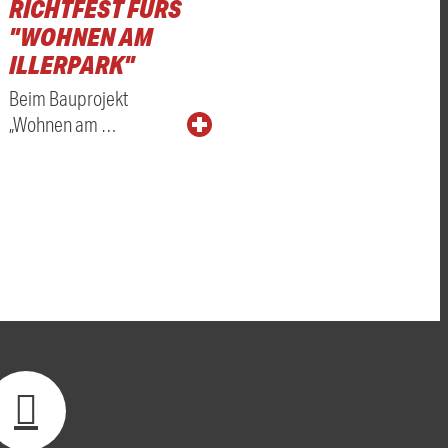
RICHTFEST FÜRS
"WOHNEN AM
ILLERPARK"
Beim Bauprojekt
„Wohnen am …