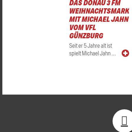
DAS DONAU 3 FM
WEIHNACHTSMARKT
MIT MICHAEL JAHN
VOM VFL
GÜNZBURG
Seit er 5 Jahre alt ist
spielt Michael Jahn …