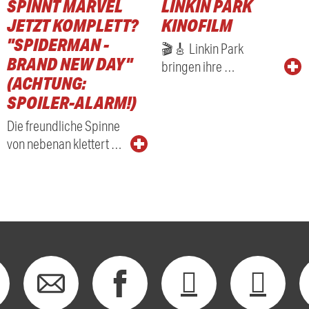
SPINNT MARVEL
LINKIN PARK
RADIO
JETZT KOMPLETT?
KINOFILM
"SPIDERMAN -
🎬🎸 Linkin Park
BRAND NEW DAY"
bringen ihre …
(ACHTUNG:
SPOILER-ALARM!)
Die freundliche Spinne
von nebenan klettert …