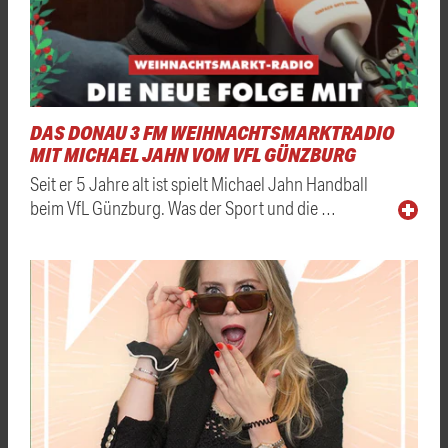
DAS DONAU 3 FM WEIHNACHTSMARKTRADIO
MIT MICHAEL JAHN VOM VFL GÜNZBURG
Seit er 5 Jahre alt ist spielt Michael Jahn Handball
beim VfL Günzburg. Was der Sport und die …