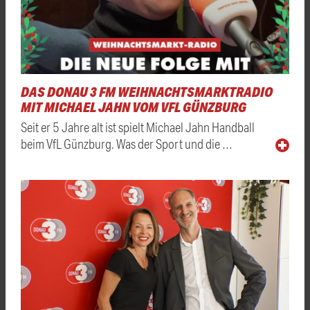
DAS DONAU 3 FM WEIHNACHTSMARKTRADIO
MIT MICHAEL JAHN VOM VFL GÜNZBURG
Seit er 5 Jahre alt ist spielt Michael Jahn Handball
beim VfL Günzburg. Was der Sport und die …