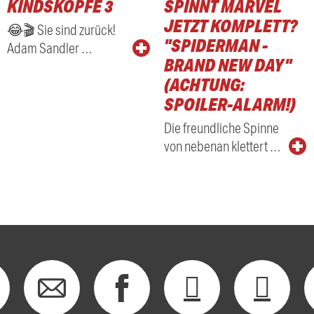
KINDSKÖPFE 3
SPINNT MARVEL
RADIO
JETZT KOMPLETT?
😂🎬 Sie sind zurück!
"SPIDERMAN -
Adam Sandler …
BRAND NEW DAY"
(ACHTUNG:
SPOILER-ALARM!)
Die freundliche Spinne
von nebenan klettert …