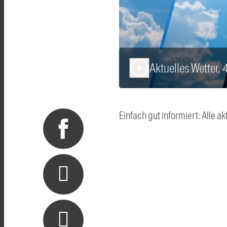
Aktuelles Wetter, 
play_arrow
Einfach gut informiert: Alle