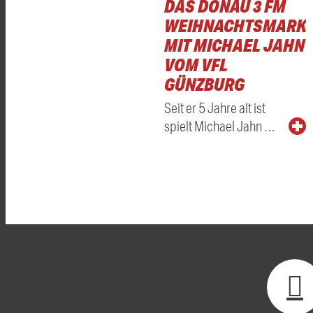
DAS DONAU 3 FM
WEIHNACHTSMARKT
MIT MICHAEL JAHN
VOM VFL
GÜNZBURG
Seit er 5 Jahre alt ist
spielt Michael Jahn …