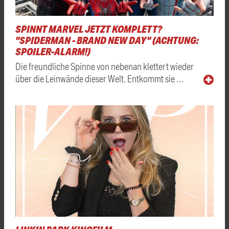
SPINNT MARVEL JETZT KOMPLETT?
"SPIDERMAN - BRAND NEW DAY" (ACHTUNG:
SPOILER-ALARM!)
Die freundliche Spinne von nebenan klettert wieder
über die Leinwände dieser Welt. Entkommt sie …