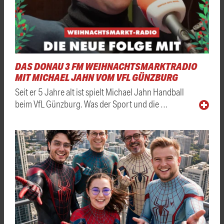
DAS DONAU 3 FM WEIHNACHTSMARKTRADIO
MIT MICHAEL JAHN VOM VFL GÜNZBURG
Seit er 5 Jahre alt ist spielt Michael Jahn Handball
beim VfL Günzburg. Was der Sport und die …