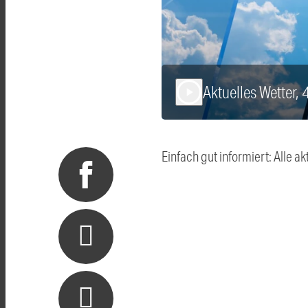
Aktuelles Wetter, 
play_arrow
Einfach gut informiert: Alle