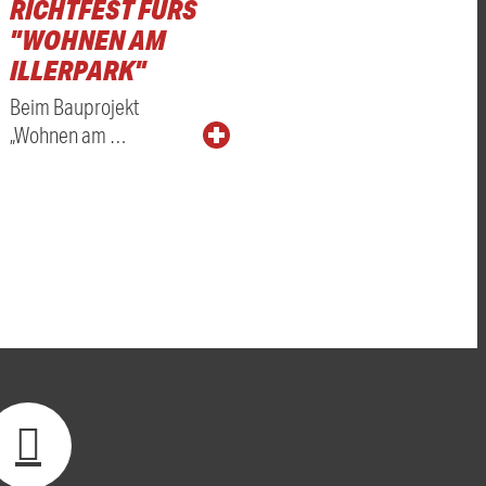
RICHTFEST FÜRS
"WOHNEN AM
ILLERPARK"
Beim Bauprojekt
„Wohnen am …