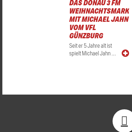
DAS DONAU 3 FM
WEIHNACHTSMARKT
MIT MICHAEL JAHN
VOM VFL
GÜNZBURG
Seit er 5 Jahre alt ist
spielt Michael Jahn …