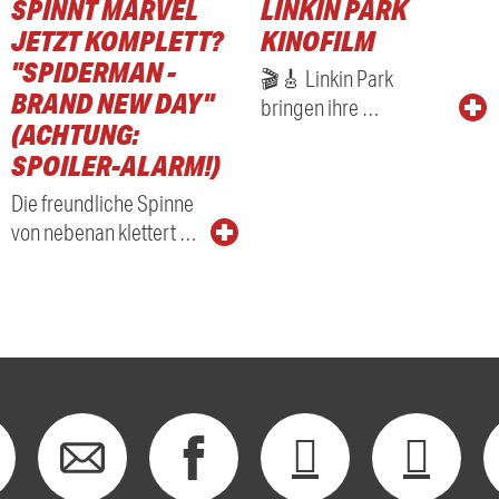
SPINNT MARVEL
LINKIN PARK
RADIO
JETZT KOMPLETT?
KINOFILM
"SPIDERMAN -
🎬🎸 Linkin Park
BRAND NEW DAY"
bringen ihre …
(ACHTUNG:
SPOILER-ALARM!)
Die freundliche Spinne
von nebenan klettert …