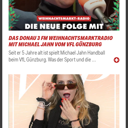
DAS DONAU 3 FM WEIHNACHTSMARKTRADIO
MIT MICHAEL JAHN VOM VFL GÜNZBURG
Seit er 5 Jahre alt ist spielt Michael Jahn Handball
beim VfL Günzburg. Was der Sport und die …