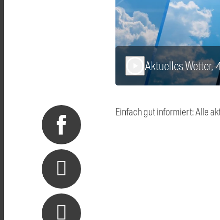
Aktuelles Wetter,
play_arrow
Einfach gut informiert: Alle