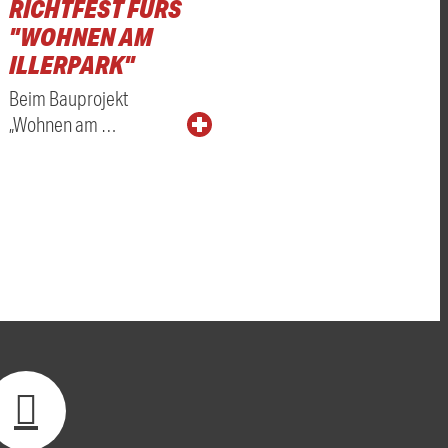
RICHTFEST FÜRS
"WOHNEN AM
ILLERPARK"
Beim Bauprojekt
„Wohnen am …