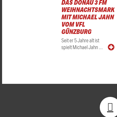
DAS DONAU 3 FM
WEIHNACHTSMARKT
MIT MICHAEL JAHN
VOM VFL
GÜNZBURG
Seit er 5 Jahre alt ist
spielt Michael Jahn …