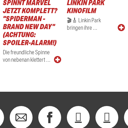
SPINNT MARVEL
LINKIN PARK
RADIO
JETZT KOMPLETT?
KINOFILM
"SPIDERMAN -
🎬🎸 Linkin Park
BRAND NEW DAY"
bringen ihre …
(ACHTUNG:
SPOILER-ALARM!)
Die freundliche Spinne
von nebenan klettert …