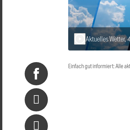
Aktuelles Wetter,
play_arrow
Einfach gut informiert: Alle