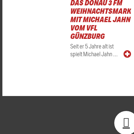
DAS DONAU 3 FM
WEIHNACHTSMARKT
MIT MICHAEL JAHN
VOM VFL
GÜNZBURG
Seit er 5 Jahre alt ist
spielt Michael Jahn …