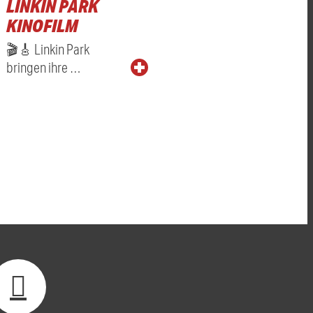
LINKIN PARK
KINOFILM
🎬🎸 Linkin Park
bringen ihre …