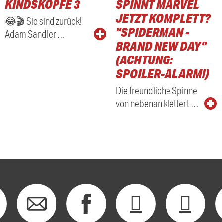
KINDSKÖPFE 3
SPINNT MARVEL
RADIO
JETZT KOMPLETT?
😂🎬 Sie sind zurück!
"SPIDERMAN -
Adam Sandler …
BRAND NEW DAY"
(ACHTUNG:
SPOILER-ALARM!)
Die freundliche Spinne
von nebenan klettert …