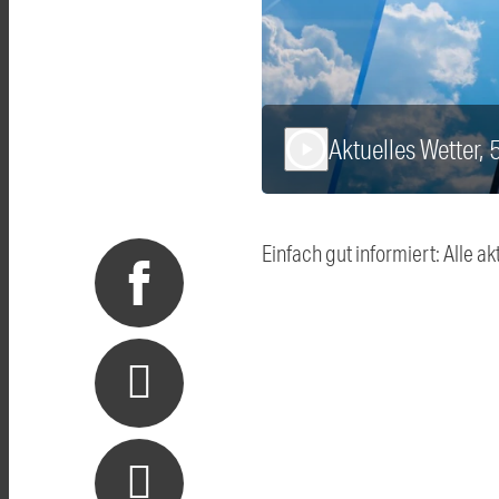
Aktuelles Wetter, 
play_arrow
Einfach gut informiert: Alle