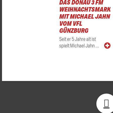
DAS DONAU 3 FM
WEIHNACHTSMARKT
MIT MICHAEL JAHN
VOM VFL
GÜNZBURG
Seit er 5 Jahre alt ist
spielt Michael Jahn …