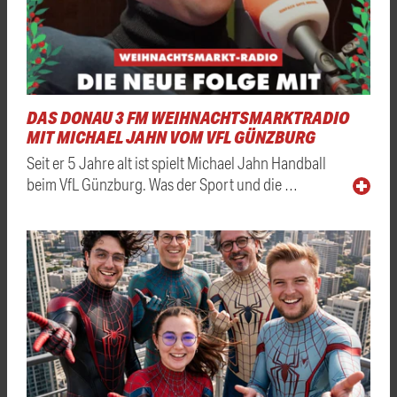
DAS DONAU 3 FM WEIHNACHTSMARKTRADIO
MIT MICHAEL JAHN VOM VFL GÜNZBURG
Seit er 5 Jahre alt ist spielt Michael Jahn Handball
beim VfL Günzburg. Was der Sport und die …