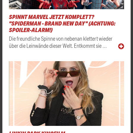
SPINNT MARVEL JETZT KOMPLETT?
"SPIDERMAN - BRAND NEW DAY" (ACHTUNG:
SPOILER-ALARM!)
Die freundliche Spinne von nebenan klettert wieder
über die Leinwände dieser Welt. Entkommt sie …