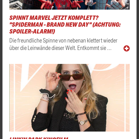
SPINNT MARVEL JETZT KOMPLETT?
"SPIDERMAN - BRAND NEW DAY" (ACHTUNG:
SPOILER-ALARM!)
Die freundliche Spinne von nebenan klettert wieder
über die Leinwände dieser Welt. Entkommt sie …