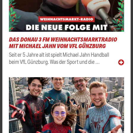
DAS DONAU 3 FM WEIHNACHTSMARKTRADIO
MIT MICHAEL JAHN VOM VFL GÜNZBURG
Seit er 5 Jahre alt ist spielt Michael Jahn Handball
beim VfL Günzburg. Was der Sport und die …