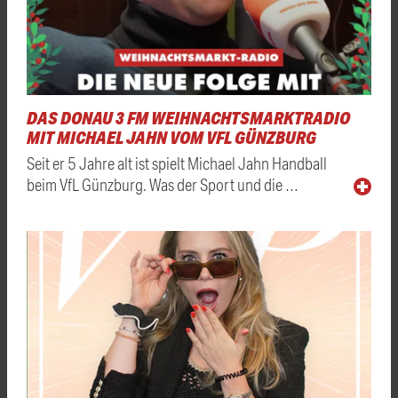
DAS DONAU 3 FM WEIHNACHTSMARKTRADIO
MIT MICHAEL JAHN VOM VFL GÜNZBURG
Seit er 5 Jahre alt ist spielt Michael Jahn Handball
beim VfL Günzburg. Was der Sport und die …