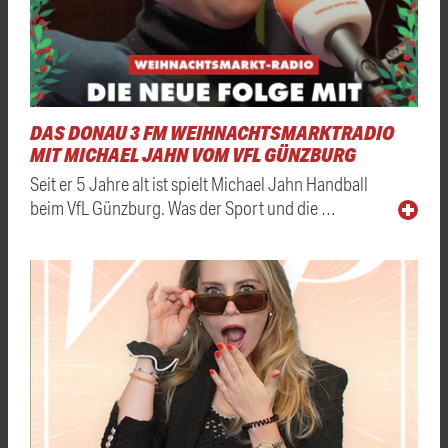
DAS DONAU 3 FM WEIHNACHTSMARKTRADIO
MIT MICHAEL JAHN VOM VFL GÜNZBURG
Seit er 5 Jahre alt ist spielt Michael Jahn Handball
beim VfL Günzburg. Was der Sport und die …