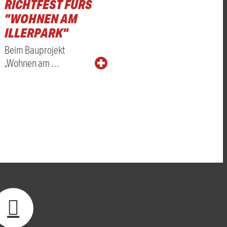
RICHTFEST FÜRS
"WOHNEN AM
ILLERPARK"
Beim Bauprojekt
„Wohnen am …