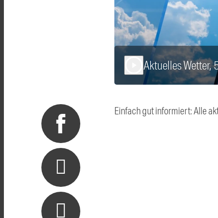
Aktuelles Wetter, 
play_arrow
Einfach gut informiert: Alle