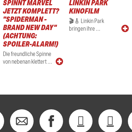
SPINNT MARVEL
LINKIN PARK
RADIO
JETZT KOMPLETT?
KINOFILM
"SPIDERMAN -
🎬🎸 Linkin Park
BRAND NEW DAY"
bringen ihre …
(ACHTUNG:
SPOILER-ALARM!)
Die freundliche Spinne
von nebenan klettert …