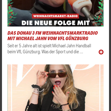
DAS DONAU 3 FM WEIHNACHTSMARKTRADIO
MIT MICHAEL JAHN VOM VFL GÜNZBURG
Seit er 5 Jahre alt ist spielt Michael Jahn Handball
beim VfL Günzburg. Was der Sport und die …