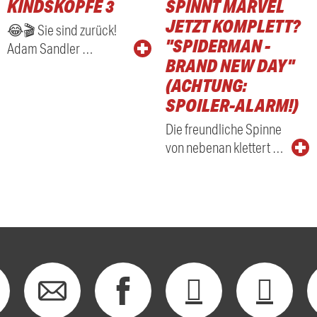
KINDSKÖPFE 3
SPINNT MARVEL
RADIO
JETZT KOMPLETT?
😂🎬 Sie sind zurück!
"SPIDERMAN -
Adam Sandler …
BRAND NEW DAY"
(ACHTUNG:
SPOILER-ALARM!)
Die freundliche Spinne
von nebenan klettert …