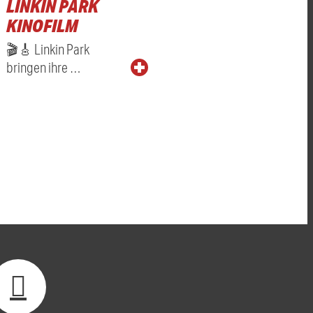
LINKIN PARK
KINOFILM
🎬🎸 Linkin Park
bringen ihre …