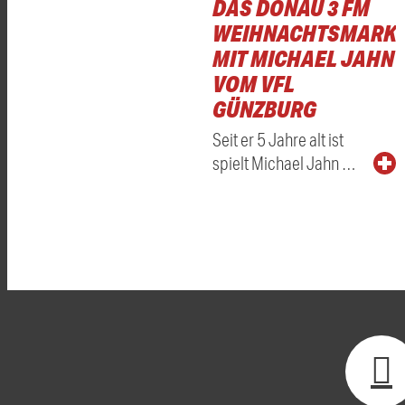
DAS DONAU 3 FM
WEIHNACHTSMARKT
MIT MICHAEL JAHN
VOM VFL
GÜNZBURG
Seit er 5 Jahre alt ist
spielt Michael Jahn …