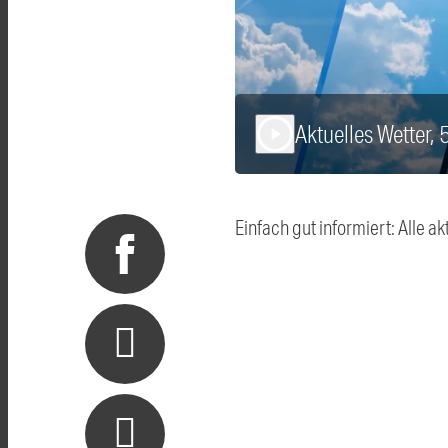
Aktuelles Wetter, 
play_arrow
Einfach gut informiert: Alle