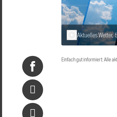
Aktuelles Wetter, 
play_arrow
Einfach gut informiert: Alle