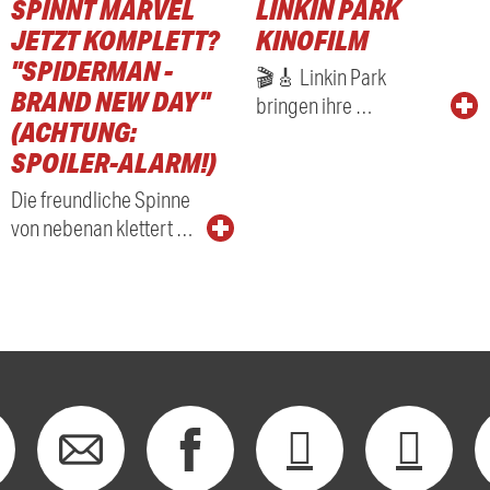
SPINNT MARVEL
LINKIN PARK
RADIO
JETZT KOMPLETT?
KINOFILM
"SPIDERMAN -
🎬🎸 Linkin Park
BRAND NEW DAY"
bringen ihre …
(ACHTUNG:
SPOILER-ALARM!)
Die freundliche Spinne
von nebenan klettert …