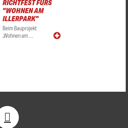
RICHTFEST FÜRS
"WOHNEN AM
ILLERPARK"
Beim Bauprojekt
„Wohnen am …