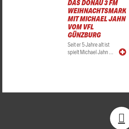
DAS DONAU 3 FM
WEIHNACHTSMARKT
MIT MICHAEL JAHN
VOM VFL
GÜNZBURG
Seit er 5 Jahre alt ist
spielt Michael Jahn …