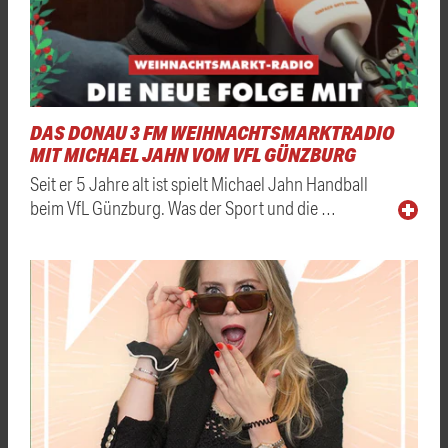
DAS DONAU 3 FM WEIHNACHTSMARKTRADIO
MIT MICHAEL JAHN VOM VFL GÜNZBURG
Seit er 5 Jahre alt ist spielt Michael Jahn Handball
beim VfL Günzburg. Was der Sport und die …