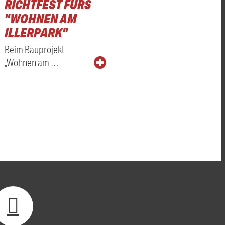
RICHTFEST FÜRS
"WOHNEN AM
ILLERPARK"
Beim Bauprojekt
„Wohnen am …