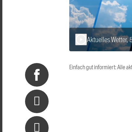
Aktuelles Wetter, 
play_arrow
Einfach gut informiert: Alle