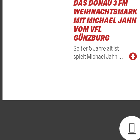
DAS DONAU 3 FM
WEIHNACHTSMARKT
MIT MICHAEL JAHN
VOM VFL
GÜNZBURG
Seit er 5 Jahre alt ist
spielt Michael Jahn …