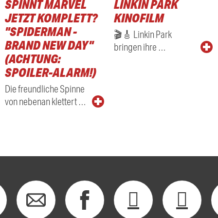
SPINNT MARVEL
LINKIN PARK
RADIO
JETZT KOMPLETT?
KINOFILM
"SPIDERMAN -
🎬🎸 Linkin Park
BRAND NEW DAY"
bringen ihre …
(ACHTUNG:
SPOILER-ALARM!)
Die freundliche Spinne
von nebenan klettert …