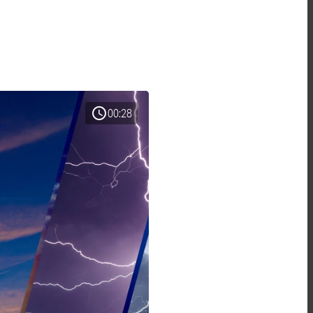
schedule
00:28