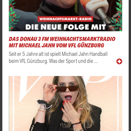
DAS DONAU 3 FM WEIHNACHTSMARKTRADIO
MIT MICHAEL JAHN VOM VFL GÜNZBURG
Seit er 5 Jahre alt ist spielt Michael Jahn Handball
beim VfL Günzburg. Was der Sport und die …