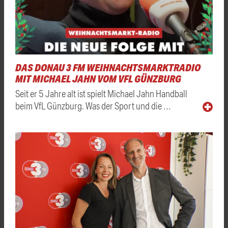
DAS DONAU 3 FM WEIHNACHTSMARKTRADIO
MIT MICHAEL JAHN VOM VFL GÜNZBURG
Seit er 5 Jahre alt ist spielt Michael Jahn Handball
beim VfL Günzburg. Was der Sport und die …