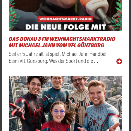
DAS DONAU 3 FM WEIHNACHTSMARKTRADIO
MIT MICHAEL JAHN VOM VFL GÜNZBURG
Seit er 5 Jahre alt ist spielt Michael Jahn Handball
beim VfL Günzburg. Was der Sport und die …