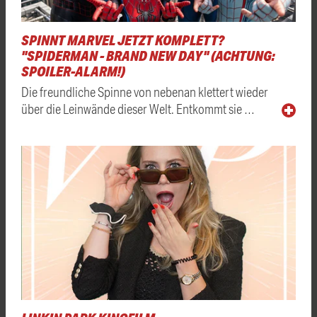
SPINNT MARVEL JETZT KOMPLETT?
"SPIDERMAN - BRAND NEW DAY" (ACHTUNG:
SPOILER-ALARM!)
Die freundliche Spinne von nebenan klettert wieder
über die Leinwände dieser Welt. Entkommt sie …