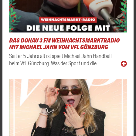
DAS DONAU 3 FM WEIHNACHTSMARKTRADIO
MIT MICHAEL JAHN VOM VFL GÜNZBURG
Seit er 5 Jahre alt ist spielt Michael Jahn Handball
beim VfL Günzburg. Was der Sport und die …