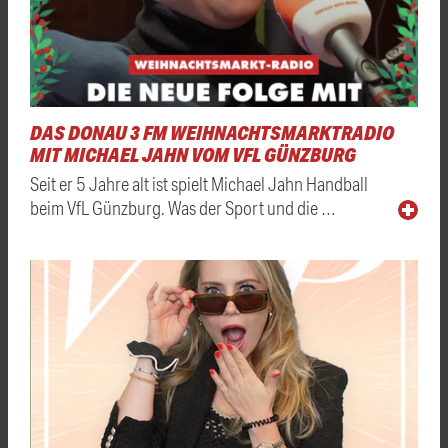
DAS DONAU 3 FM WEIHNACHTSMARKTRADIO
MIT MICHAEL JAHN VOM VFL GÜNZBURG
Seit er 5 Jahre alt ist spielt Michael Jahn Handball
beim VfL Günzburg. Was der Sport und die …