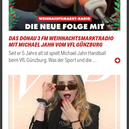
DAS DONAU 3 FM WEIHNACHTSMARKTRADIO
MIT MICHAEL JAHN VOM VFL GÜNZBURG
Seit er 5 Jahre alt ist spielt Michael Jahn Handball
beim VfL Günzburg. Was der Sport und die …