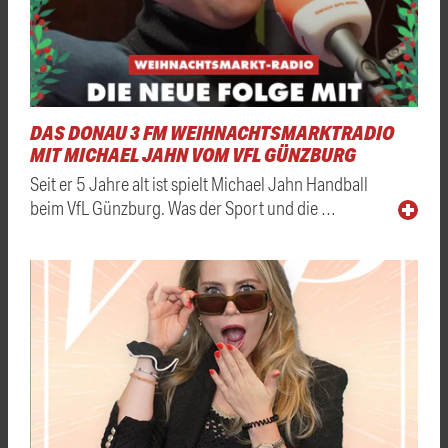
DAS DONAU 3 FM WEIHNACHTSMARKTRADIO
MIT MICHAEL JAHN VOM VFL GÜNZBURG
Seit er 5 Jahre alt ist spielt Michael Jahn Handball
beim VfL Günzburg. Was der Sport und die …