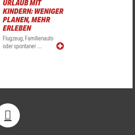
URLAUB MIT
KINDERN: WENIGER
PLANEN, MEHR
ERLEBEN
Flugzeug, Familienauto
oder spontaner …