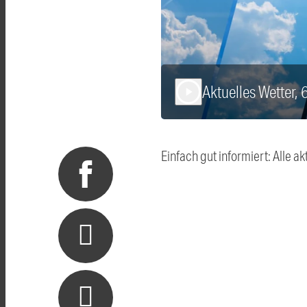
Aktuelles Wetter, 
play_arrow
Einfach gut informiert: Alle