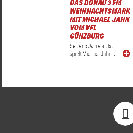
DAS DONAU 3 FM
WEIHNACHTSMARKT
MIT MICHAEL JAHN
VOM VFL
GÜNZBURG
Seit er 5 Jahre alt ist
spielt Michael Jahn …