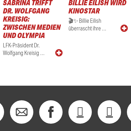
SABRINA TRIFFT
BILLIE EILISH WIRD
RADIO
DR. WOLFGANG
KINOSTAR
KREISIG:
🎬✨ Billie Eilish
ZWISCHEN MEDIEN
überrascht ihre …
UND OLYMPIA
LFK-Präsident Dr.
Wolfgang Kreisig …