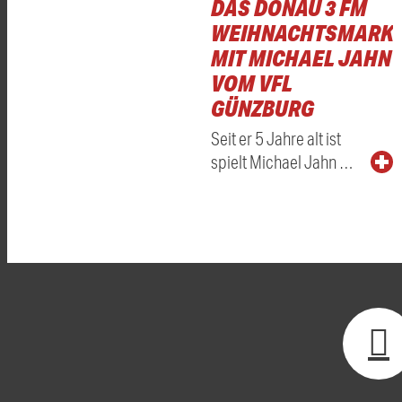
DAS DONAU 3 FM
WEIHNACHTSMARKT
MIT MICHAEL JAHN
VOM VFL
GÜNZBURG
Seit er 5 Jahre alt ist
spielt Michael Jahn …