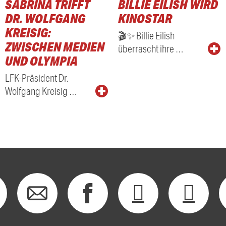
SABRINA TRIFFT
BILLIE EILISH WIRD
RADIO
DR. WOLFGANG
KINOSTAR
KREISIG:
🎬✨ Billie Eilish
ZWISCHEN MEDIEN
überrascht ihre …
UND OLYMPIA
LFK-Präsident Dr.
Wolfgang Kreisig …