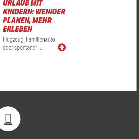
URLAUB MIT
KINDERN: WENIGER
PLANEN, MEHR
ERLEBEN
Flugzeug, Familienauto
oder spontaner …