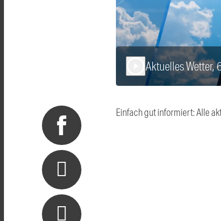
Aktuelles Wetter, 
play_arrow
Einfach gut informiert: Alle