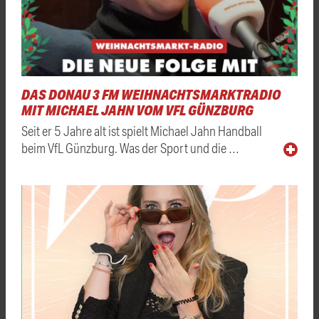
DAS DONAU 3 FM WEIHNACHTSMARKTRADIO
MIT MICHAEL JAHN VOM VFL GÜNZBURG
Seit er 5 Jahre alt ist spielt Michael Jahn Handball
beim VfL Günzburg. Was der Sport und die …