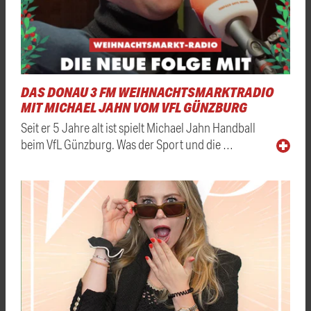
DAS DONAU 3 FM WEIHNACHTSMARKTRADIO
MIT MICHAEL JAHN VOM VFL GÜNZBURG
Seit er 5 Jahre alt ist spielt Michael Jahn Handball
beim VfL Günzburg. Was der Sport und die …