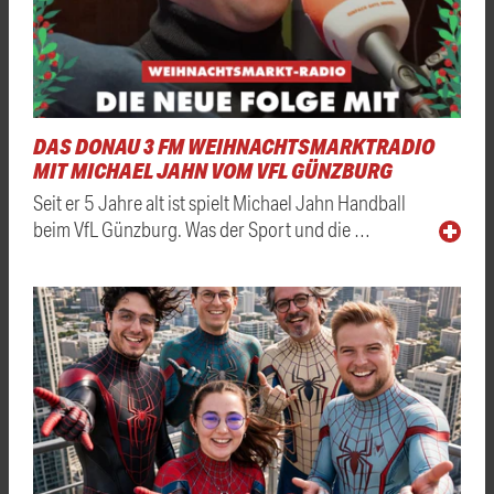
DAS DONAU 3 FM WEIHNACHTSMARKTRADIO
MIT MICHAEL JAHN VOM VFL GÜNZBURG
Seit er 5 Jahre alt ist spielt Michael Jahn Handball
beim VfL Günzburg. Was der Sport und die …