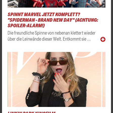
SPINNT MARVEL JETZT KOMPLETT?
"SPIDERMAN - BRAND NEW DAY" (ACHTUNG:
SPOILER-ALARM!)
Die freundliche Spinne von nebenan klettert wieder
über die Leinwände dieser Welt. Entkommt sie …