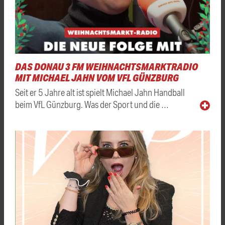
DAS DONAU 3 FM WEIHNACHTSMARKTRADIO
MIT MICHAEL JAHN VOM VFL GÜNZBURG
Seit er 5 Jahre alt ist spielt Michael Jahn Handball
beim VfL Günzburg. Was der Sport und die …